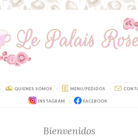
ais Rose
dad desde 1975
QUIENES SOMOS
MENU/PEDIDOS
CONT
INSTAGRAM
FACEBOOK
Bienvenidos