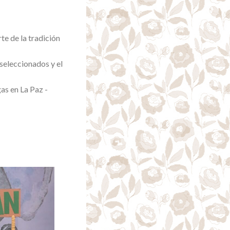
rte de la tradición
 seleccionados y el
as en La Paz -